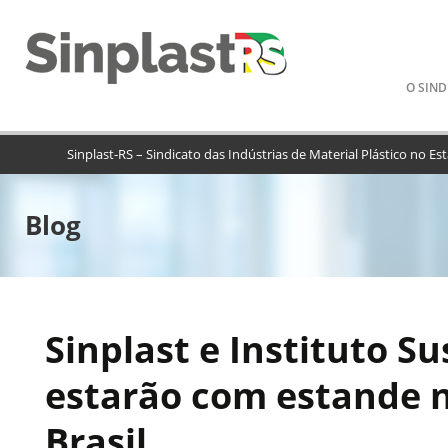
Pular
O SIND
para
o
conteú
Sinplast-RS – Sindicato das Indústrias de Material Plástico no E
Blog
Sinplast e Instituto S
estarão com estande 
Brasil