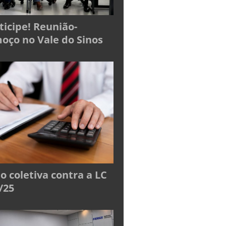
ticipe! Reunião-
oço no Vale do Sinos
o coletiva contra a LC
/25