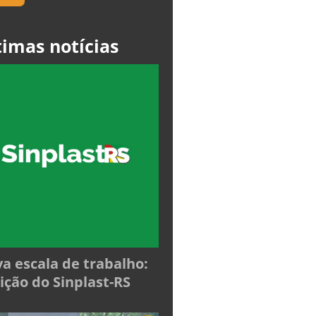
timas notícias
a escala de trabalho:
ição do Sinplast-RS