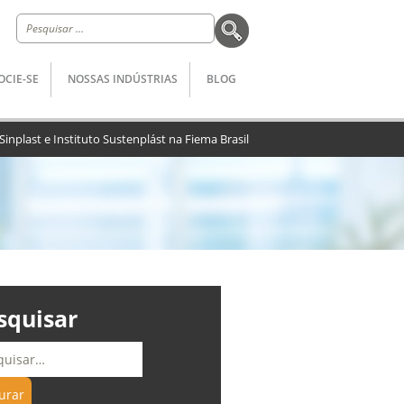
Pesquisar
por:
OCIE-SE
NOSSAS INDÚSTRIAS
BLOG
Sinplast e Instituto Sustenplást na Fiema Brasil
squisar