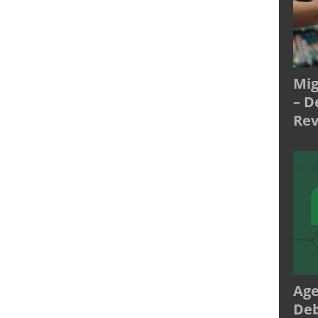
Mig
– D
Rev
Age
Deb