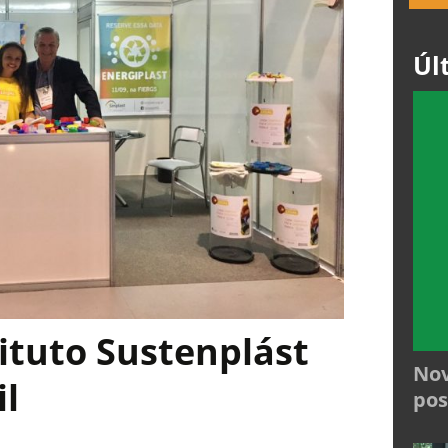
Úl
tituto Sustenplást
Nov
il
pos