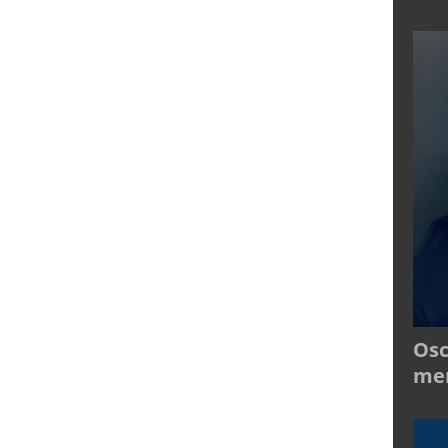
Osc
mer