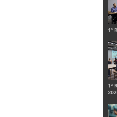
1ª 
1ª 
202