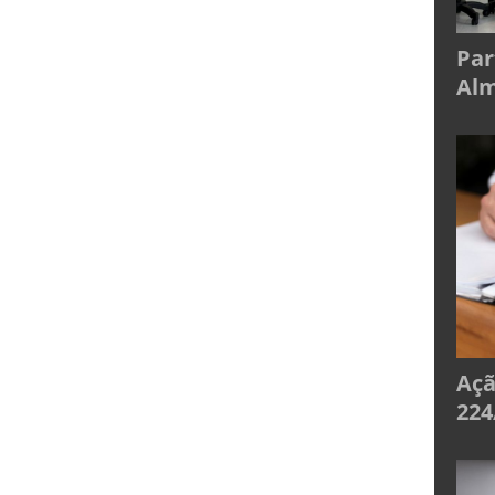
Par
Alm
Açã
224