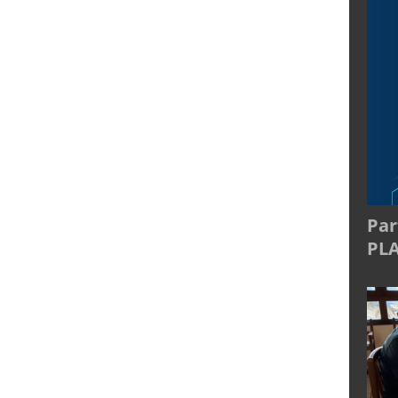
Par
PL