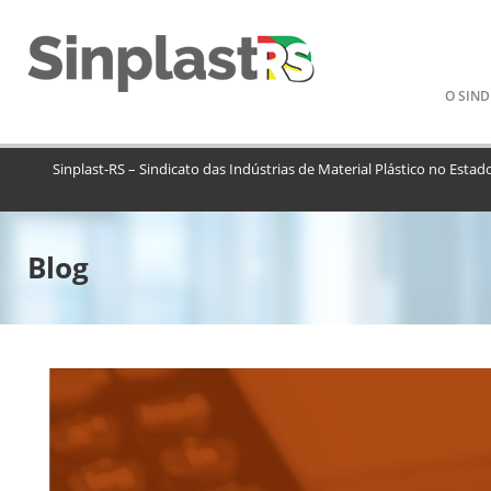
Pular
O SIND
para
o
conteú
Sinplast-RS – Sindicato das Indústrias de Material Plástico no Estad
Blog